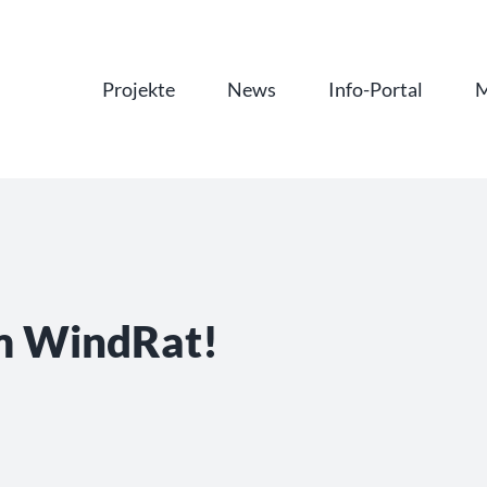
Projekte
News
Info-Portal
M
m WindRat!