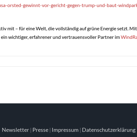
usa-orsted-gewinnt-vor-gericht-gegen-trump-und-baut-windpar
iv mit – für eine Welt, die vollständig auf grüne Energie setzt. Mit
n wichtiger, erfahrener und vertrauensvoller Partner im
WindRa
Newsletter
|
Presse
|
Impressum
|
Datenschutzerklärung