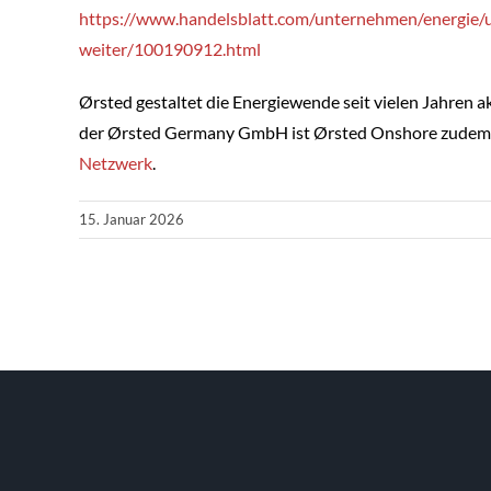
https://www.handelsblatt.com/unternehmen/energie/
weiter/100190912.html
Ørsted gestaltet die Energiewende seit vielen Jahren akt
der Ørsted Germany GmbH ist Ørsted Onshore zudem ei
Netzwerk
.
15. Januar 2026