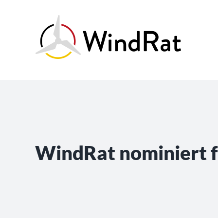
Skip
to
content
WindRat nominiert 