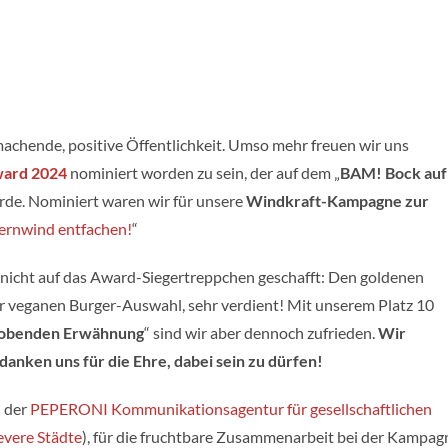
achende, positive Öffentlichkeit. Umso mehr freuen wir uns
ward 2024
nominiert worden zu sein, der auf dem „
BAM! Bock auf
urde. Nominiert waren wir für unsere
Windkraft-Kampagne zur
ernwind entfachen!
“
icht auf das Award-Siegertreppchen geschafft: Den goldenen
 veganen Burger-Auswahl, sehr verdient! Mit unserem Platz 10
lobenden Erwähnung
“ sind wir aber dennoch zufrieden.
Wir
anken uns für die Ehre, dabei sein zu dürfen!
 der
PEPERONI Kommunikationsagentur für gesellschaftlichen
evere Städte
), für die fruchtbare Zusammenarbeit bei der Kampag