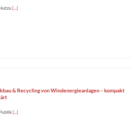
 Nutzu
[...]
kbau & Recycling von Windenergieanlagen – kompakt
lärt
Publik
[...]