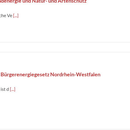
denergie und Natur- und Artenschutz
che Ve
[...]
 Bürgerenergiegesetz Nordrhein-Westfalen
ist d
[...]